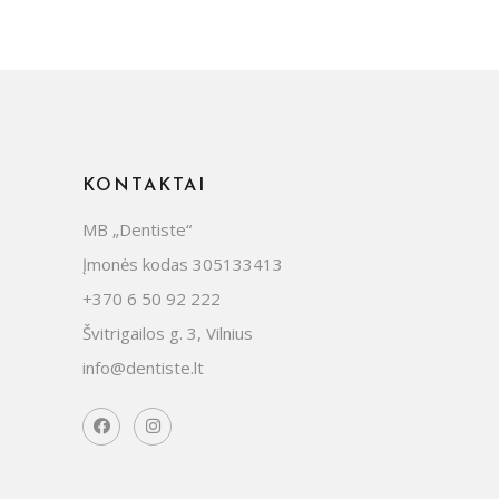
130,00 €.
119,00 €.
KONTAKTAI
MB „Dentiste“
Įmonės kodas 305133413
+370 6 50 92 222
Švitrigailos g. 3, Vilnius
info@dentiste.lt