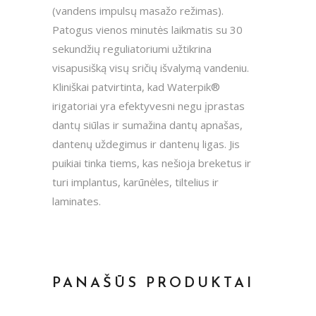
(vandens impulsų masažo režimas).
Patogus vienos minutės laikmatis su 30
sekundžių reguliatoriumi užtikrina
visapusišką visų sričių išvalymą vandeniu.
Kliniškai patvirtinta, kad Waterpik®
irigatoriai yra efektyvesni negu įprastas
dantų siūlas ir sumažina dantų apnašas,
dantenų uždegimus ir dantenų ligas. Jis
puikiai tinka tiems, kas nešioja breketus ir
turi implantus, karūnėles, tiltelius ir
laminates.
PANAŠŪS PRODUKTAI