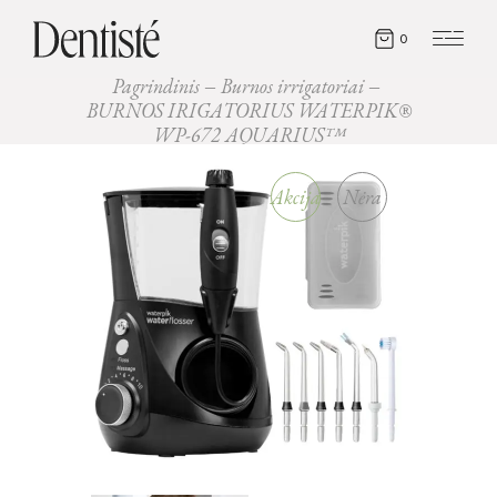
0
Pagrindinis
Burnos irrigatoriai
BURNOS IRIGATORIUS WATERPIK®
WP-672 AQUARIUS™
Akcija
Nėra