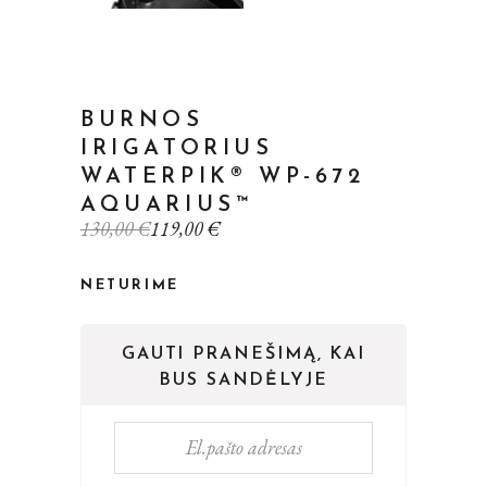
BURNOS
IRIGATORIUS
WATERPIK® WP-672
AQUARIUS™
Original
Current
130,00
€
119,00
€
price
price
was:
is:
130,00 €.
119,00 €.
NETURIME
GAUTI PRANEŠIMĄ, KAI
BUS SANDĖLYJE