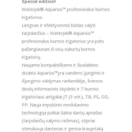
Special edition!
Waterpik® Aquarius™ profesionalus burnos
irigatorius.
Lengvas ir efektyvesnis būdas valyti
tarpdančius – Waterpik® Aquarius™
profesionalus burnos irigatorius yra pats
pažangiausias iš visų sukurtų burnos
irigatorių.
Naujame kompaktiškame ir šiuolaikinio
dizaino Aquarius™yra vandens įjungimo ir
išjungimo valdymas rankenėlėje, šviesos
diodų informacinis skydelis ir 7 burnos
irigatoriaus antgaliai JT (3 vnt.), TB, PS, OD,
PP. Nauja impulsinio moduliavimo
technologija puikiai šalina dantų apnašas
(tarpdančių valymo režimas), stipriai
stimuliuoja dantenas ir gerina kraujotaką