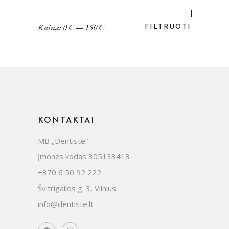
Kaina:
0 €
—
150 €
FILTRUOTI
Min
Maks
kaina
kaina
KONTAKTAI
MB „Dentiste“
Įmonės kodas 305133413
+370 6 50 92 222
Švitrigailos g. 3, Vilnius
info@dentiste.lt