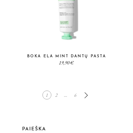
BOKA ELA MINT DANTŲ PASTA
19,90
€
1
2
…
6
PAIEŠKA