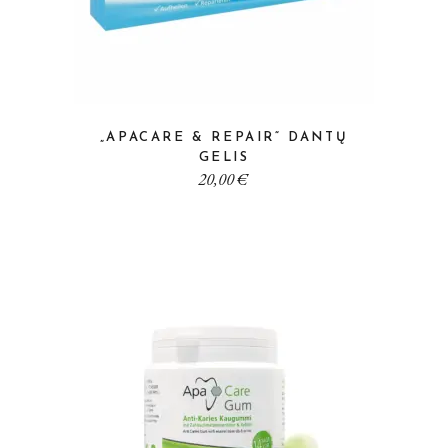
„APACARE & REPAIR“ DANTŲ
GELIS
20,00
€