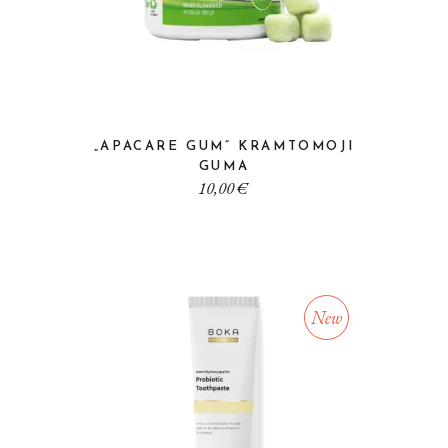
„APACARE GUM” KRAMTOMOJI
GUMA
10,00
€
New