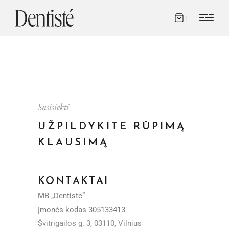
1
Susisiekti
UŽPILDYKITE RŪPIMĄ
KLAUSIMĄ
KONTAKTAI
MB „Dentiste“
Įmonės kodas 305133413
Švitrigailos g. 3, 03110, Vilnius