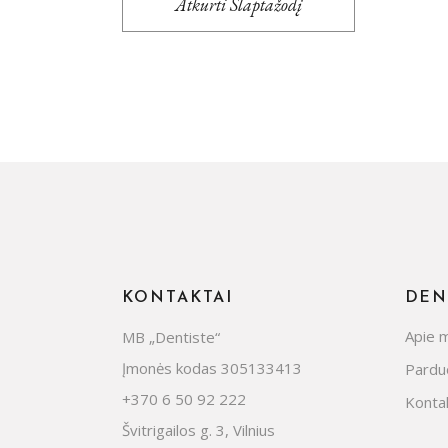
Atkurti Slaptažodį
KONTAKTAI
DEN
Apie 
MB „Dentiste“
Įmonės kodas 305133413
Pardu
+370 6 50 92 222
Kontak
Švitrigailos g. 3, Vilnius