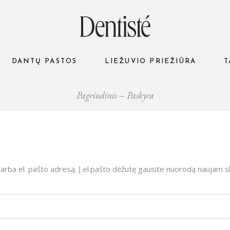
DANTŲ PASTOS
LIEŽUVIO PRIEŽIŪRA
T
Pagrindinis
Paskyra
rba el. pašto adresą. Į el.pašto dėžutę gausite nuorodą naujam sla