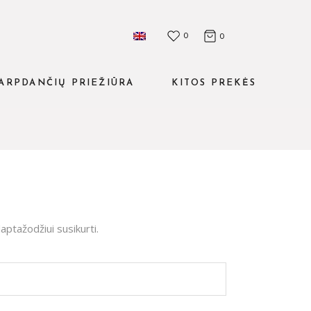
0
0
ARPDANČIŲ PRIEŽIŪRA
KITOS PREKĖS
Rinkiniai
Burnos irrigatoriai
Skalavimo skysčiai
ptažodžiui susikurti.