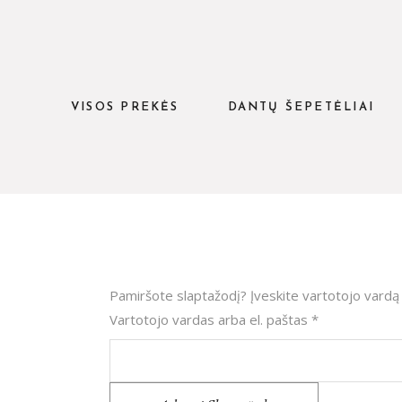
VISOS PREKĖS
DANTŲ ŠEPETĖLIAI
Pamiršote slaptažodį? Įveskite vartotojo vardą a
Privalomas
Vartotojo vardas arba el. paštas
*